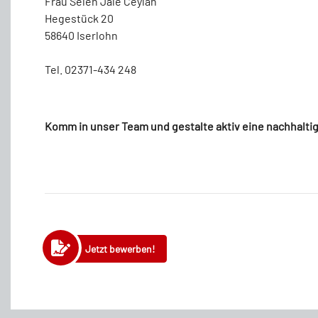
Frau Selen Jale Ceylan
Hegestück 20
58640 Iserlohn
Tel. 02371-434 248
Komm in unser Team und gestalte aktiv eine nachhalti
Jetzt bewerben!