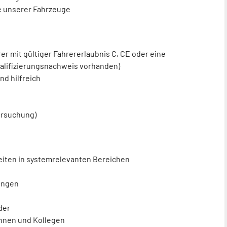
ge unserer Fahrzeuge
r mit gültiger Fahrererlaubnis C, CE oder eine
ualifizierungsnachweis vorhanden)
nd hilfreich
ersuchung)
zeiten in systemrelevanten Bereichen
tungen
der
nnen und Kollegen