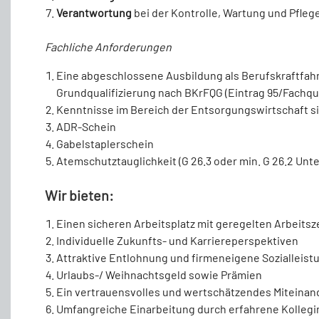
Verantwortung
bei der Kontrolle, Wartung und Pfle
Fachliche Anforderungen
Eine abgeschlossene Ausbildung als Berufskraftfahre
Grundqualifizierung nach BKrFQG (Eintrag 95/Fachq
Kenntnisse im Bereich der Entsorgungswirtschaft si
ADR-Schein
Gabelstaplerschein
Atemschutztauglichkeit (G 26.3 oder min. G 26.2 Unt
Wir bieten:
Einen sicheren Arbeitsplatz mit geregelten Arbeits
Individuelle Zukunfts- und Karriereperspektiven
Attraktive Entlohnung und firmeneigene Sozialleis
Urlaubs-/ Weihnachtsgeld sowie Prämien
Ein vertrauensvolles und wertschätzendes Miteinan
Umfangreiche Einarbeitung durch erfahrene Kollegi