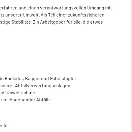
erfahren
und
einen
verantwortungsvollen
Umgang mit
z unserer Umwelt. Als Teil einer zukunftssicheren
istige
Stabilität.
Ein
Arbeitgeber für alle, die etwas
ie Radlader, Bagger und Gabelstapler
unserer Abfallverwertungsanlagen
und Umweltschutz
eren eingehender Abfälle
eife