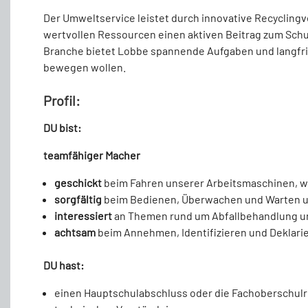
Der
Umweltservice
leistet
durch
innovative
Recyclingv
wertvollen Ressourcen einen aktiven Beitrag zum Schut
Branche
bietet
Lobbe
spannende
Aufgaben
und
langfr
bewegen
wollen.
Profil:
DU bist:
teamfähiger Macher
geschickt
beim Fahren unserer Arbeitsmaschinen, w
sorgfältig
beim Bedienen, Überwachen und Warten 
interessiert
an Themen rund um Abfallbehandlung 
achtsam
beim Annehmen, Identifizieren und Deklari
DU hast:
einen Hauptschulabschluss oder die Fachoberschulr